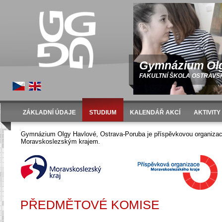
Gymnázium Olg
FAKULTNÍ ŠKOLA OSTRAVS
ZÁKLADNÍ ÚDAJE
STUDIUM
KALENDÁŘ AKCÍ
AKTIVITY
Úvod
Studium
Předmětové komise
Gymnázium Olgy Havlové, Ostrava-Poruba je příspěvkovou organizac
Moravskoslezským krajem.
PŘEDMĚTOVÉ KOMISE