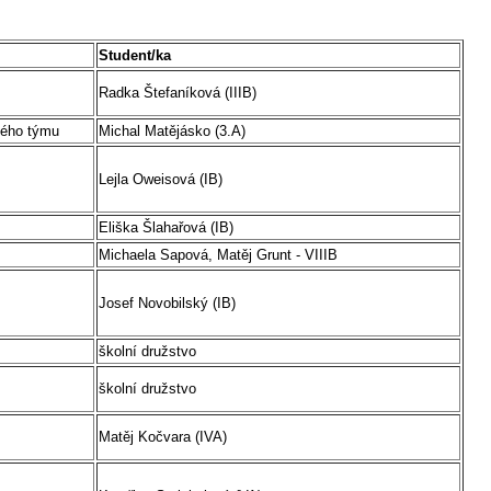
Student/ka
Radka Štefaníková (IIIB)
ného týmu
Michal Matějásko (3.A)
Lejla Oweisová (IB)
Eliška Šlahařová (IB)
Michaela Sapová, Matěj Grunt - VIIIB
Josef Novobilský (IB)
školní družstvo
školní družstvo
Matěj Kočvara (IVA)