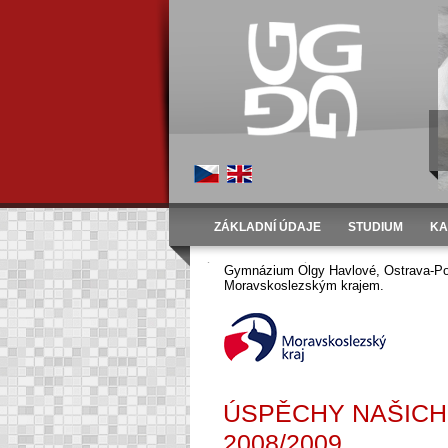
ZÁKLADNÍ ÚDAJE
STUDIUM
KA
Úvod
Aktivity
Úspěchy studentů
Ve šk. 
Gymnázium Olgy Havlové, Ostrava-Por
Moravskoslezským krajem.
ÚSPĚCHY NAŠICH
2008/2009