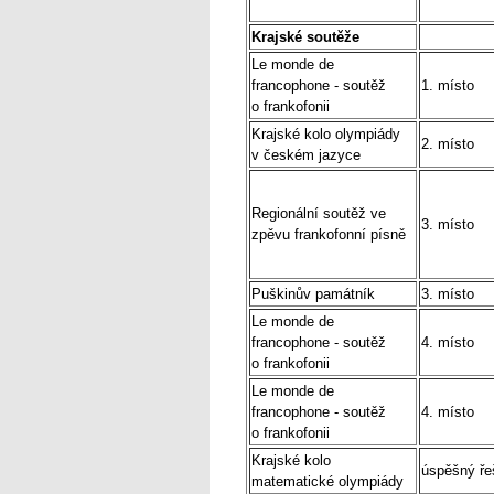
Krajské soutěže
Le monde de
francophone - soutěž
1. místo
o frankofonii
Krajské kolo olympiády
2. místo
v českém jazyce
Regionální soutěž ve
3. místo
zpěvu frankofonní písně
Puškinův památník
3. místo
Le monde de
francophone - soutěž
4. místo
o frankofonii
Le monde de
francophone - soutěž
4. místo
o frankofonii
Krajské kolo
úspěšný řeš
matematické olympiády