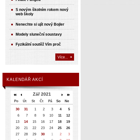
S novým školním rokem nový
web školy
Nenechte si ujít nový Bojler
Modely sluneční soustavy
Fyzikální soutěž Vím proč
Více...
KALENDÁŘ AKCÍ
Zář 2021
Po
Út
St
Čt
Pá
So
Ne
30
31
1
2
3
4
5
6
7
8
9
10
11
12
13
14
15
16
17
18
19
20
21
22
23
24
25
26
27
28
29
30
1
2
3