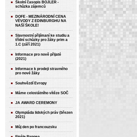
Školní časopis BOJLER -
schůzka zájemců
DOFE - MEZINÁRODNÍ CENA
VÉVODY Z EDINBURGHU NA
NAŠÍ ŠKOLE!
Slavnostní přijímaní ke studiu a
třídní schůzky pro žáky prim a
1.C (září 2021)
Informace pro nově přijaté
(2021)
Informace k prodeji stravného
pro nové žáky
Souhvězdí Evropy
Máme celostátního vítěze SOČ
JA AWARD CEREMONY
Olympiáda lidských práv (březen
2021)
Můj den po francouzsku
Finále Pangea