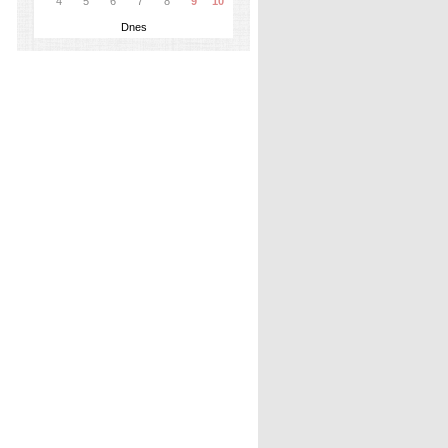
4
5
6
7
8
9
10
Dnes