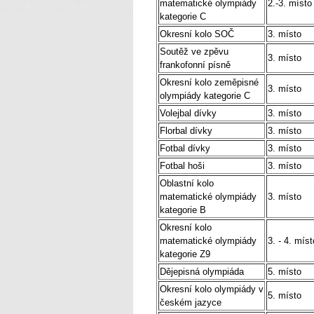
matematické olympiády
2.-3. místo
kategorie C
Okresní kolo SOČ
3. místo
Soutěž ve zpěvu
3. místo
frankofonní písně
Okresní kolo zeměpisné
3. místo
olympiády kategorie C
Volejbal dívky
3. místo
Florbal dívky
3. místo
Fotbal dívky
3. místo
Fotbal hoši
3. místo
Oblastní kolo
matematické olympiády
3. místo
kategorie B
Okresní kolo
matematické olympiády
3. - 4. míst
kategorie Z9
Dějepisná olympiáda
5. místo
Okresní kolo olympiády v
5. místo
českém jazyce