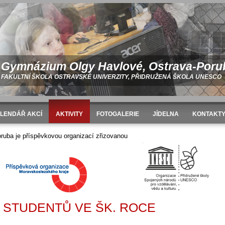
Gymnázium Olgy Havlové, Ostrava-Poru
FAKULTNÍ ŠKOLA OSTRAVSKÉ UNIVERZITY, PŘIDRUŽENÁ ŠKOLA UNESCO
LENDÁŘ AKCÍ
AKTIVITY
FOTOGALERIE
JÍDELNA
KONTAKT
roce 2008/2009
uba je příspěvkovou organizací zřizovanou
 STUDENTŮ VE ŠK. ROCE