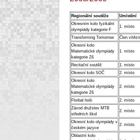
Regionální soutěže
Umístění
Okresním kolo fyzikální
1. místo
olympiády kategorie F
Transforming Tomorrow
Člen vítěz
Okresní kolo
Matematické olympiády
1. místo
kategorie Z6
Recitační soutěž
1. místo
Okresní kolo SOČ
2. místo
Okresní kolo
Matematické olympiády
2. místo
kategorie Z6
Florbal hoši
2. místo
Závod družstev MTB
2. místo
středních škol
Okresní kolo olympiády v
2. místo
českém jazyce
Oblastní kolo