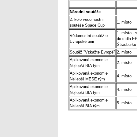
Národní soutěže
2. kolo vědomostní
1. místo
soutěže Space Cup
1. místo - s
Vědomostní soutěž o
do sídla E
Evropské unii
Štrasburku
Soutěž "Vzkažte Evropě"
2. místo
Aplikovaná ekonomie
2. místo
Nejlepší BIA tým
Aplikovaná ekonomie
4. místo
Nejlepší MESE tým
Aplikovaná ekonomie
4. místo
Nejlepší BIA tým
Aplikovaná ekonomie
5. místo
Nejlepší BIA tým