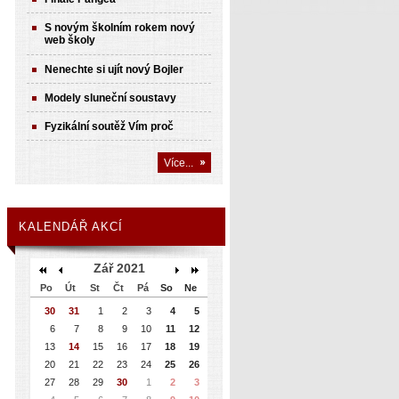
S novým školním rokem nový
web školy
Nenechte si ujít nový Bojler
Modely sluneční soustavy
Fyzikální soutěž Vím proč
Více...
KALENDÁŘ AKCÍ
Zář 2021
Po
Út
St
Čt
Pá
So
Ne
30
31
1
2
3
4
5
6
7
8
9
10
11
12
13
14
15
16
17
18
19
20
21
22
23
24
25
26
27
28
29
30
1
2
3