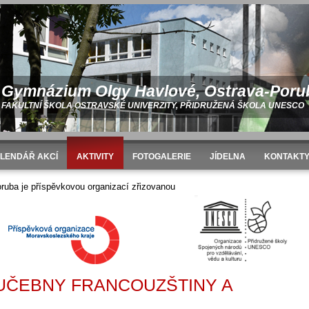
Gymnázium Olgy Havlové, Ostrava-Poru
FAKULTNÍ ŠKOLA OSTRAVSKÉ UNIVERZITY, PŘIDRUŽENÁ ŠKOLA UNESCO
LENDÁŘ AKCÍ
AKTIVITY
FOTOGALERIE
JÍDELNA
KONTAKT
 2009/2010
Rekonstrukce učebny francouzštiny a španělštiny
uba je příspěvkovou organizací zřizovanou
ČEBNY FRANCOUZŠTINY A