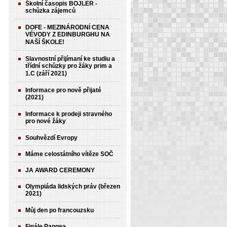
Školní časopis BOJLER -
schůzka zájemců
DOFE - MEZINÁRODNÍ CENA
VÉVODY Z EDINBURGHU NA
NAŠÍ ŠKOLE!
Slavnostní přijímaní ke studiu a
třídní schůzky pro žáky prim a
1.C (září 2021)
Informace pro nově přijaté
(2021)
Informace k prodeji stravného
pro nové žáky
Souhvězdí Evropy
Máme celostátního vítěze SOČ
JA AWARD CEREMONY
Olympiáda lidských práv (březen
2021)
Můj den po francouzsku
Finále Pangea