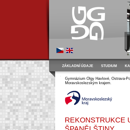
ZÁKLADNÍ ÚDAJE
STUDIUM
KA
Úvod
Aktivity
Úspěchy školy
Školní rok
Gymnázium Olgy Havlové, Ostrava-Por
Moravskoslezským krajem.
REKONSTRUKCE U
ŠPANĚLŠTINY