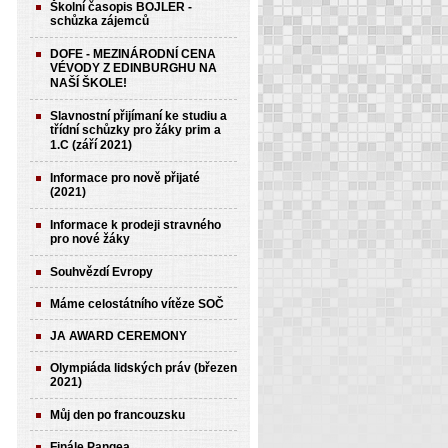
Školní časopis BOJLER -
schůzka zájemců
DOFE - MEZINÁRODNÍ CENA
VÉVODY Z EDINBURGHU NA
NAŠÍ ŠKOLE!
Slavnostní přijímaní ke studiu a
třídní schůzky pro žáky prim a
1.C (září 2021)
Informace pro nově přijaté
(2021)
Informace k prodeji stravného
pro nové žáky
Souhvězdí Evropy
Máme celostátního vítěze SOČ
JA AWARD CEREMONY
Olympiáda lidských práv (březen
2021)
Můj den po francouzsku
Finále Pangea