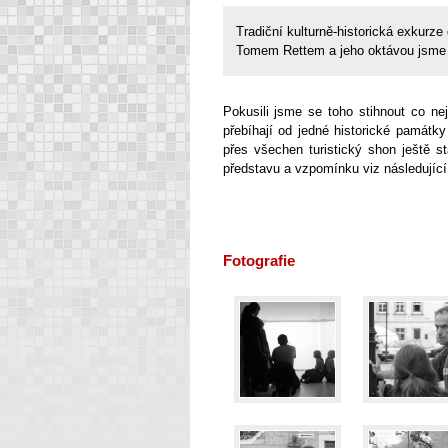
Tradiční kulturně-historická exkurz
Tomem Rettem a jeho oktávou jsme hl
Pokusili jsme se toho stihnout co ne
přebíhají od jedné historické památ
přes všechen turistický shon ještě st
představu a vzpomínku viz následující 
Fotografie