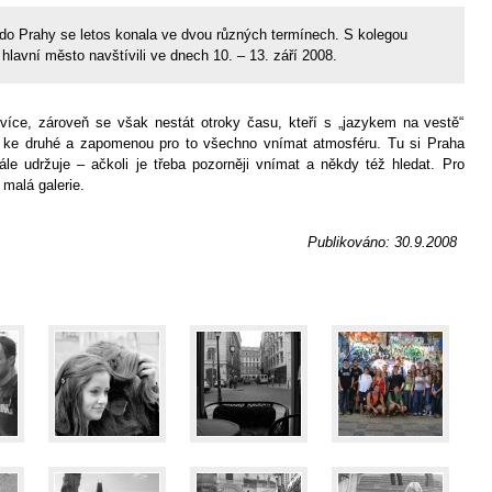
e do Prahy se letos konala ve dvou různých termínech. S kolegou
avní město navštívili ve dnech 10. – 13. září 2008.
jvíce, zároveň se však nestát otroky času, kteří s „jazykem na vestě“
ky ke druhé a zapomenou pro to všechno vnímat atmosféru. Tu si Praha
ále udržuje – ačkoli je třeba pozorněji vnímat a někdy též hledat. Pro
malá galerie.
Publikováno: 30.9.2008