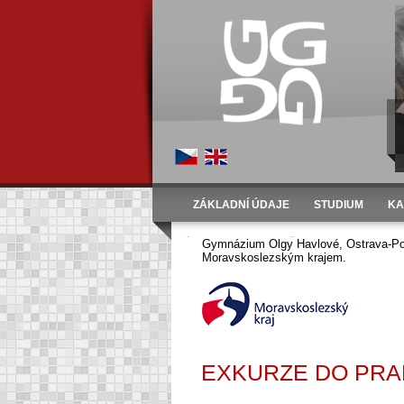
ZÁKLADNÍ ÚDAJE
STUDIUM
KA
Úvod
Fotogalerie
Školní rok 2008/2009
Gymnázium Olgy Havlové, Ostrava-Por
Moravskoslezským krajem.
EXKURZE DO PRAH