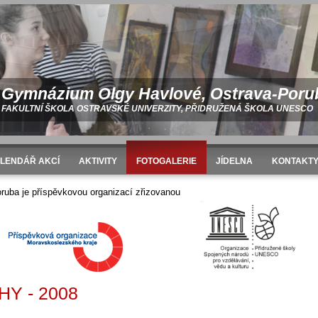
Gymnázium Olgy Havlové, Ostrava-Poru
FAKULTNÍ ŠKOLA OSTRAVSKÉ UNIVERZITY, PŘIDRUŽENÁ ŠKOLA UNESCO
LENDÁŘ AKCÍ
AKTIVITY
FOTOGALERIE
JÍDELNA
KONTAKT
Exkurze do Prahy - 2008
uba je příspěvkovou organizací zřizovanou
Y - 2008