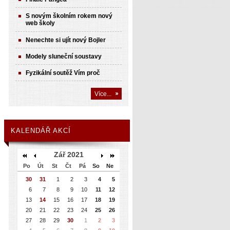
S novým školním rokem nový
web školy
Nenechte si ujít nový Bojler
Modely sluneční soustavy
Fyzikální soutěž Vím proč
Více...
KALENDÁŘ AKCÍ
Zář 2021
Po
Út
St
Čt
Pá
So
Ne
30
31
1
2
3
4
5
6
7
8
9
10
11
12
13
14
15
16
17
18
19
20
21
22
23
24
25
26
27
28
29
30
1
2
3