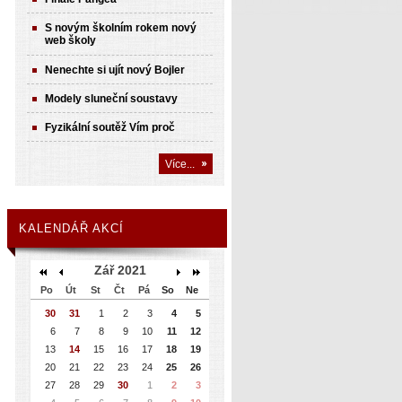
S novým školním rokem nový
web školy
Nenechte si ujít nový Bojler
Modely sluneční soustavy
Fyzikální soutěž Vím proč
Více...
KALENDÁŘ AKCÍ
Zář 2021
Po
Út
St
Čt
Pá
So
Ne
30
31
1
2
3
4
5
6
7
8
9
10
11
12
13
14
15
16
17
18
19
20
21
22
23
24
25
26
27
28
29
30
1
2
3