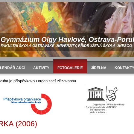
Gymnázium Olgy Havlové, Ostrava-Poru
FAKULTNÍ ŠKOLA OSTRAVSKÉ UNIVERZITY, PŘIDRUŽENÁ ŠKOLA UNESCO
LENDÁŘ AKCÍ
AKTIVITY
FOTOGALERIE
JÍDELNA
KONTAKT
Velikonoční sbírka (2006)
uba je příspěvkovou organizací zřizovanou
KA (2006)