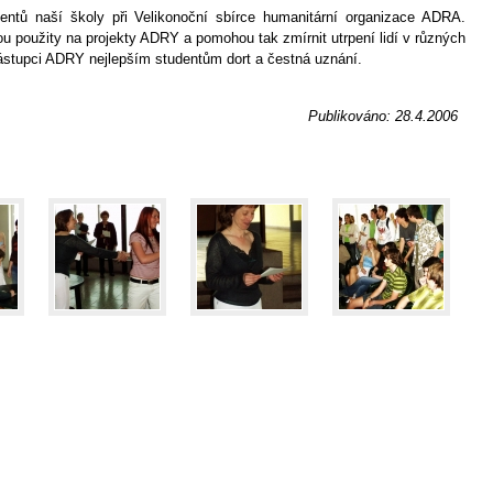
ntů naší školy při Velikonoční sbírce humanitární organizace ADRA.
u použity na projekty ADRY a pomohou tak zmírnit utrpení lidí v různých
zástupci ADRY nejlepším studentům dort a čestná uznání.
Publikováno: 28.4.2006