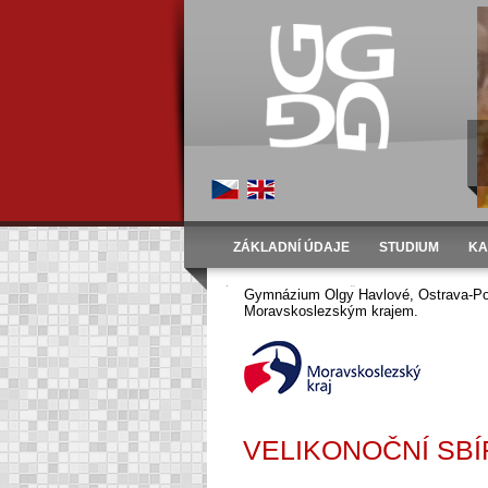
ZÁKLADNÍ ÚDAJE
STUDIUM
KA
Úvod
Fotogalerie
Školní rok 2005/2006
Gymnázium Olgy Havlové, Ostrava-Por
Moravskoslezským krajem.
VELIKONOČNÍ SBÍR