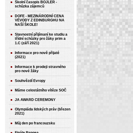
Školní časopis BOJLER -
schůzka zájemců
DOFE - MEZINÁRODNÍ CENA
VÉVODY Z EDINBURGHU NA
NAŠÍ ŠKOLE!
Slavnostní přijímaní ke studiu a
třídní schůzky pro žáky prim a
1.C (září 2021)
Informace pro nově přijaté
(2021)
Informace k prodeji stravného
pro nové žáky
Souhvězdí Evropy
Máme celostátního vítěze SOČ
JA AWARD CEREMONY
Olympiáda lidských práv (březen
2021)
Můj den po francouzsku
Finále Pangea